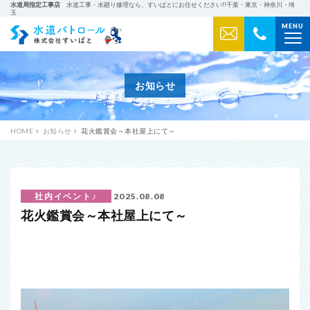
水道局指定工事店
水道工事・水廻り修理なら、すいぱとにお任せください!!千葉・東京・神奈川・埼
玉
MENU
水道パトロール 株式会社すいぱ
お知らせ
HOME
お知らせ
花火鑑賞会～本社屋上にて～
社内イベント♪
2025.08.08
花火鑑賞会～本社屋上にて～