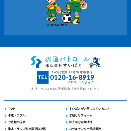
365日営業 24時間 年中無休
0120-16-8919
TEL
イチロ
ハヤクイク
本社：〒272-0101千葉県市川市河原18-7 SPビル
TOP
すいぱとが大事にしていること
水道トラブル
水廻りリフォーム
ご依頼の流れ
法人向け定期清掃
排水トラップ封水蒸発防止剤
コールセンター受託業務