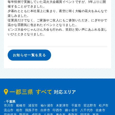
毎年恒例で実施していた花火大会鑑賞イベントですが、5年ぶりに開
催することができました。
夕暮れとともに本社屋上に集まり、夜空に咲く大輪の花火をみんなで
楽しみました。
従業員だけでなく、ご家族やご友人にもご参加いただき、にぎやかで
温かな雰囲気に包まれたイベントとなりました。
ビンゴ大会やじゃんけん大会も行われ、笑顔と笑い声にあふれる楽し
いひとときとなりました。
お知らせ一覧を見る
- 千葉県
市川市
船橋市
浦安市
袖ケ浦市
木更津市
千葉市
習志野市
松戸市
流山市
柏市
我孫子市
白井市
印西市
鎌ヶ谷市
八千代市
佐倉市
四街道市
野田市
成田市
八街市
東金市
香取市
匝瑳市
旭市