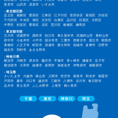
富里市
山武市
茂原市
いすみ市
- 東京都区部
足立区
葛飾区
墨田区
江東区
江戸川区
世田谷区
新宿区
渋谷区
千代田区
中央区
港区
文京区
台東区
品川区
目黒区
大田区
中野区
杉並区
豊島区
北区
荒川区
板橋区
練馬区
- 東京都市部
立川市
武蔵野市
調布市
狛江市
東久留米市
武蔵村山市
東村山市
府中市
小金井市
小平市
国分寺市
三鷹市
西東京市
国立市
昭島市
青梅市
八王子市
町田市
清瀬市
東大和市
稲城市
多摩市
日野市
福生市
羽村市
あきる野市
- 神奈川県
横浜市
川崎市
厚木市
藤沢市
平塚市
茅ヶ崎市
鎌倉市
逗子市
横須賀市
大和市
綾瀬市
座間市
海老名市
伊勢原市
相模原市
- 埼玉県
さいたま市
川越市
狭山市
入間市
所沢市
新座市
和光市
朝霞市
戸田市
蕨市
川口市
越谷市
三郷市
八潮市
吉川市
春日部市
志木市
富士見市
ふじみ野市
上尾市
鶴ヶ島市